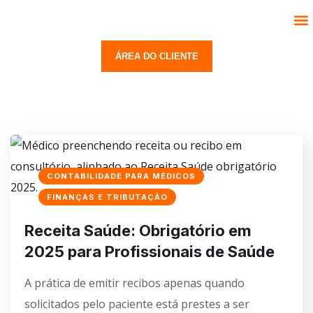
Segmentos
Serviços
Trabalhe Conosco
Contato
ÁREA DO CLIENTE
CONTABILIDADE PARA MÉDICOS
FINANÇAS E TRIBUTAÇÃO
Receita Saúde: Obrigatório em
2025 para Profissionais de Saúde
A prática de emitir recibos apenas quando
solicitados pelo paciente está prestes a ser