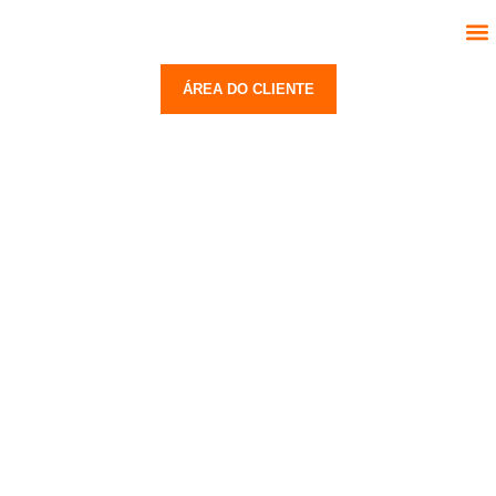
Segmentos
Serviços
Trabalhe Conosco
Contato
ÁREA DO CLIENTE