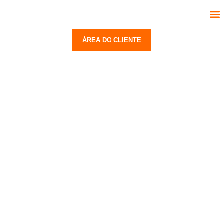
Segmentos
Serviços
Trabalhe Conosco
Contato
ÁREA DO CLIENTE