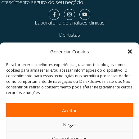
crescimento seguro do seu negócio.
Laboratório de análises clínicas
Dentistas
Clínica veterinária
Gerenciar Cookies
Médicos e clínicas médicas
Para fornecer as melhores experiências, usamos tecnologias como
Prestadores de serviço
cookies para armazenar e/ou acessar informações do dispositivo. O
consentimento para essas tecnologias nos permitirá processar dados
como comportamento de navegação ou IDs exclusivos neste site. Não
Gestão Financeira
consentir ou retirar o consentimento pode afetar negativamente certos
recursos e funções.
Avenida Republica do Líbano, 251, Torre 5, Sala 207, Pina,
Recife/PE - 51.110-160 | Empresarial RioMar Trade Center
Aceitar
(81) 98918-7777
Negar
(81) 3995-0310
Ver preferências